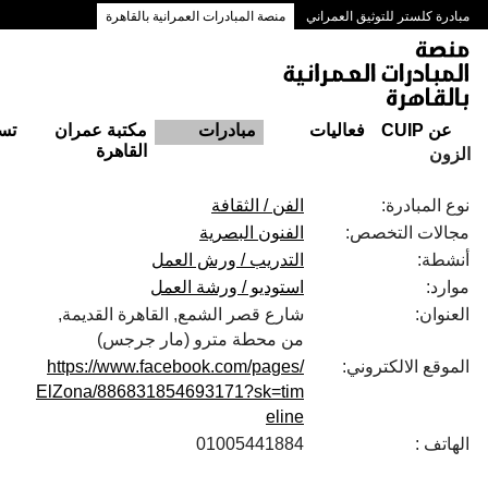
مبادرة كلستر للتوثيق العمراني
منصة المبادرات العمرانية بالقاهرة
ممرات وسط البلد بالقاهرة
عن CUIP
فعاليات
مبادرات
مكتبة عمران
تس
القاهرة
الزون
نوع المبادرة:
الفن / الثقافة
مجالات التخصص:
الفنون البصرية
أنشطة:
التدريب / ورش العمل
موارد:
استوديو / ورشة العمل
العنوان:
شارع قصر الشمع, القاهرة القديمة,
من محطة مترو (مار جرجس)
الموقع الالكتروني:
https://www.facebook.com/pages/
ElZona/886831854693171?sk=tim
eline
الهاتف :
01005441884