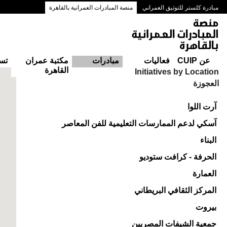
مبادرة كلستر للتوثيق العمراني
منصة المبادرات العمرانية بالقاهرة
ممرات وسط البلد بالقاهرة
عن CUIP
فعاليات
مبادرات
مكتبة عمران
تس
القاهرة
Initiatives by Location
العجوزة
آرت اللوا
آسكي لدعم الممارسات التعليمية للفن المعاصر
البناء
الحرفة - كرافت ستوديو
العمارة
المركز الثقافي البريطاني
بيروت
جمعية الشيفات المصريين