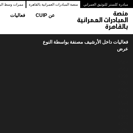
مبادرة كلستر للتوثيق العمراني
منصة المبادرات العمرانية بالقاهرة
ممرات وسط البلد
عن CUIP
فعاليات
فعاليات داخل الأرشيف مصنفة بواسطة النوع
عرض
4568
4561
4399
4393
4392
4385
4384
4381
4382
4379
4370