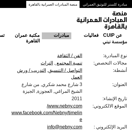
مبادرة كلستر للتوثيق العمراني
منصة المبادرات العمرانية بالقاهرة
ممرات وسط البلد بالقاهرة
عن CUIP
فعاليات
مبادرات
مكتبة عمران
تس
القاهرة
مؤسسة نبني
نوع المبادرة:
الفن / الثقافة
مجالات التخصص:
تنمية المجتمع
التراث
أنشطة:
التواصل / التنسيق
التدريب / ورش
العمل
العنوان:
3 شارع محمد شكري, من شارع
الشيخ المراغي, العجوزة, الجيزة
تاريخ الإنشاء:
2011
الموقع الالكتروني:
www.nebny.com/
www.facebook.com/Nebny/timelin
e
البريد الإلكتروني :
info@nebny.com