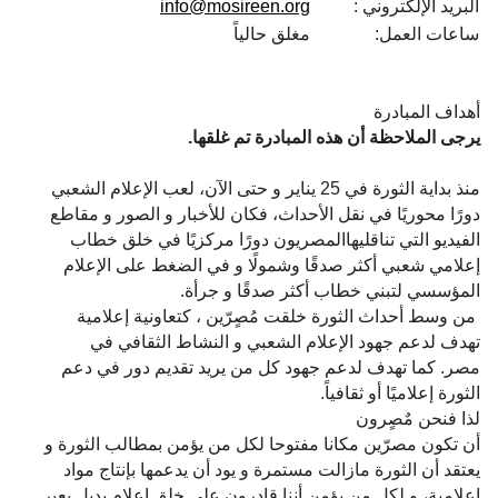
البريد الإلكتروني :
info@mosireen.org
ساعات العمل:
مغلق حالياً
أهداف المبادرة
يرجى الملاحظة أن هذه المبادرة تم غلقها.
منذ بداية الثورة في 25 يناير و حتى الآن، لعب الإعلام الشعبي
دورًا محوريًا في نقل الأحداث، فكان للأخبار و الصور و مقاطع
الفيديو التي تناقليهاالمصريون دورًا مركزيًا في خلق خطاب
إعلامي شعبي أكثر صدقًا وشمولًا و في الضغط على الإعلام
المؤسسي لتبني خطاب أكثر صدقًا و جرأة.
من وسط أحداث الثورة خلقت مُصٍرّين ، كتعاونية إعلامية
تهدف لدعم جهود الإعلام الشعبي و النشاط الثقافي في
مصر. كما تهدف لدعم جهود كل من يريد تقديم دور في دعم
الثورة إعلاميًا أو ثقافياً.
لذا فنحن مٌصٍرون
أن تكون مصرّين مكانا مفتوحا لكل من يؤمن بمطالب الثورة و
يعتقد أن الثورة مازالت مستمرة و يود أن يدعمها بإنتاج مواد
إعلامية، و لكل من يؤمن أننا قادرون على خلق إعلام بديل يعبر