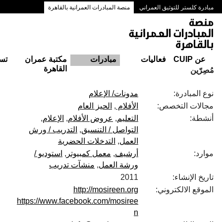
مبادرة كلستر للتوثيق العمراني
منصة المبادرات العمرانية بالقاهرة
ممرات وسط البلد بالقاهرة
عن CUIP
فعاليات
مبادرات
مكتبة عمران
تس
القاهرة
مُصِرّين
نوع المبادرة:
مدونات/ الإعلام
مجالات التخصص:
الأفلام
الحيز العام
أنشطة:
التعليم
عروض الأفلام
الإعلام
التواصل / التنسيق
التدريب / ورش
العمل
التدخلات الحضرية
موارد:
أرشيف
معمل كمبيوتر
استوديو /
ورشة العمل
منشآت تدريب
تاريخ الإنشاء:
2011
الموقع الالكتروني:
http://mosireen.org
https://www.facebook.com/mosiree
n