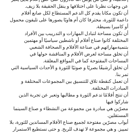
عن وجهات نظرنا على اختلافها و ينقل الحقيقة بلا زيف.
أن تكون مكانا يقدم كل الدعم المستطاع لكل صانع أفلام
داعمة للثورة، محترفا كان أم هاويًا يصورها على تليفون محمول
أو كاميرا بسيطة.
أن تكون مساحة لتبادل المهارات و التدريبب بين الأفراد
المختلفة كانوا صناع أفلام أو ناشطين سياسيًا أو مهتمين
بتنميةمهاراتهم في صناعة الأفلام و الصحافة الشعبي
أن تخلق مساحة لعرض الأفلام و المناقشة حولها في
المساحات المفتوحة كما في المواقع المغلقة.
أن تخلق أرشيفًا بصريًا و صوتيًا للثورة و الأحداث السياسية التي
تمر بنا.
أن تعمل كنقطة تلاق للتنسيق بين المجموعات المختلفة و
المبادرات المختلفة.
أن تنتج أفلامًا تدعم الثورة و مطالبها وتعبر عن تجربة الذين
شاركوا فيها
مصرّين هي مبادرة من مجموعة من النشطاء و صناع السينما
المستقلين.
أبواب مصرّين مفتوحة لجميع صناع الأفلام المساندين للثورة، بلا
تمييز. و هي مجموعة لا تهدف للربح. و حتى نستطيع الاستمرار