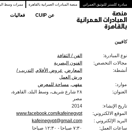
مبادرة كلستر للتوثيق العمراني
منصة المبادرات العمرانية بالقاهرة
ممرات وسط البلد
عن CUIP
فعاليات
كافيين
نوع المبادرة:
الفن / الثقافة
مجالات التخصص:
الفنون البصرية
أنشطة:
المعارض
عروض الأفلام
التدريب /
ورش العمل
موارد:
مقهى
مساحة للمعرض
العنوان:
٢٨ شارع شريف، وسط البلد، القاهرة،
مصر
تاريخ الإنشاء:
2014
الموقع الالكتروني:
www.facebook.com/kafeinegypt
البريد الإلكتروني :
kafeinegypt@gmail.com
ساعات العمل:
٧:٣٠ صباحا - ١٢:٣٠ صباحا