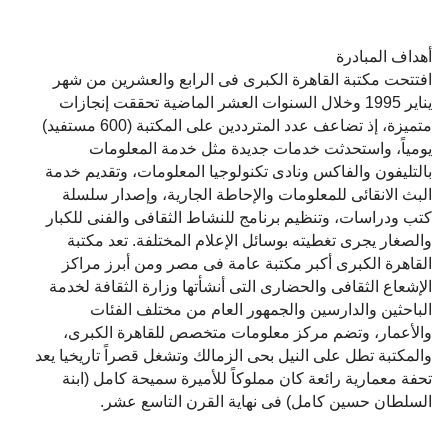
أهداف المبادرة
افتتحت مكتبة القاهرة الكبرى فى الرابع والعشرين من شهر
يناير 1995 وخلال السنوات العشر الماضية تحققت إنجازات
متميزة، إذ تضاعف عدد المترددين على المكتبة (600 مستفيد)
يومياً، واستحدثت خدمات جديدة مثل خدمة المعلومات
بالتليفون والفاكس ونادى تكنولوجيا المعلومات، وتقديم خدمة
البث الانقائى للمعلومات والإحاطة الجارية، وإصدار سلسلة
كتب ودراسات، وتنظيم برنامج للنشاط الثقافى والفنى للكبار
والصغار يجرى تغطيته بوسائل الإعلام المختلفة. تعد مكتبة
القاهرة الكبرى أكبر مكتبة عامة فى مصر ومن أبرز مراكز
الإشعاع الثقافى والحضارى التى أنشأتها وزارة الثقافة لخدمة
الباحثين والدارسين والجمهور العام من مختلف الفئات
والأعمار، وتضم مركز معلومات متخصص للقاهرة الكبرى،
والمكتبة تطل على النيل بحى الزمالك وتشغل قصراً تاريخيا يعد
تحفة معمارية رائعة كان مملوكاً للأميرة سميحة كامل (ابنة
السلطان حسين كامل) فى نهاية القرن التاسع عشر.