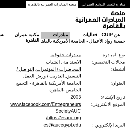
مبادرة كلستر للتوثيق العمراني
منصة المبادرات العمرانية بالقاهرة
ممرات وسط البلد بالقاهرة
عن CUIP
فعاليات
مبادرات
مكتبة عمران
تس
القاهرة
جمعية رواد الأعمال - الجامعة الأمريكية بالقاهرة
نوع المبادرة:
مبادرات حقوقية
مجالات التخصص:
الاستدامة
الشباب
أنشطة:
المحاضرات / المؤتمرات
التواصل /
التنسيق
التدريب / ورش العمل
العنوان:
الجامعة الأمريكية بالقاهرة - التجمع
الخامس -القاهرة
تاريخ الإنشاء:
2003
الموقع الالكتروني:
www.facebook.com/Entrepreneurs
SocietyAUC
https://esauc.org/
البريد الإلكتروني :
es@aucegypt.edu