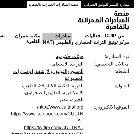
مبادرة كلستر للتوثيق العمراني
منصة المبادرات العمرانية بالقاهرة
ممرات وسط البلد بالقاهرة
عن CUIP
فعاليات
مبادرات
مكتبة عمران
تس
القاهرة
مركز توثيق التراث الحضاري والطبيعي (CULTNAT)
نوع المبادرة:
هيئات حكومية
مجالات التخصص:
التراث
الاستدامة
أنشطة:
المسح والتوثيق والأرشفة
الإصدارات
المطبوعة
العنوان:
القرية الذكية، الكيلو 28، القاهرة -
الإسكندرية، الطؤيق الصحراوي،
الجيزة، مصر
الموقع الالكتروني:
http://www.cultnat.org/
https://www.facebook.com/CULTN
AT
https://twitter.com/CULTNAT