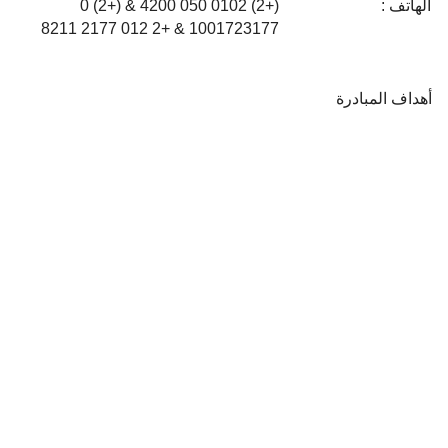
الهاتف :
(+2) 0102 050 4200 & (+2) 0
1001723177 & +2 012 2177 8211
أهداف المبادرة