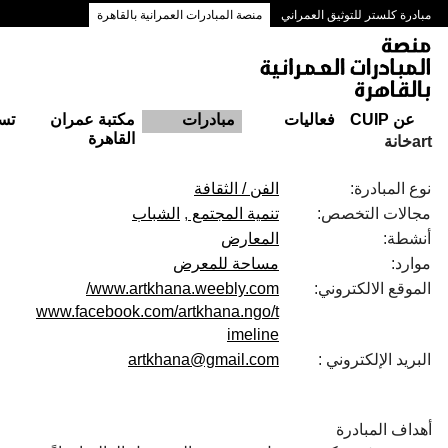
مبادرة كلستر للتوثيق العمراني
منصة المبادرات العمرانية بالقاهرة
ممرات وسط البلد بالقاهرة
عن CUIP
فعاليات
مبادرات
مكتبة عمران
تس
القاهرة
artخانة
نوع المبادرة:
الفن / الثقافة
مجالات التخصص:
تنمية المجتمع
الشباب
أنشطة:
المعارض
موارد:
مساحة للمعرض
الموقع الالكتروني:
www.artkhana.weebly.com/
www.facebook.com/artkhana.ngo/t
imeline
البريد الإلكتروني :
artkhana@gmail.com
أهداف المبادرة