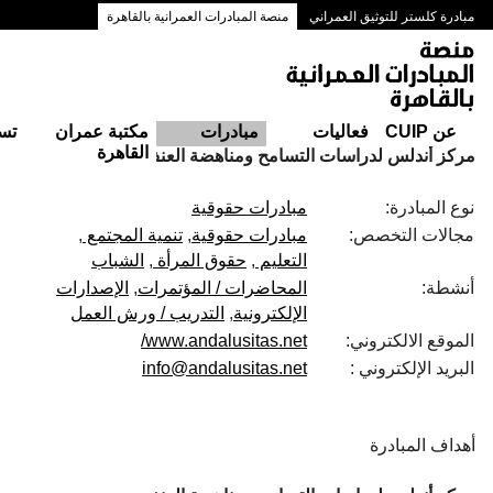
مبادرة كلستر للتوثيق العمراني
منصة المبادرات العمرانية بالقاهرة
ممرات وسط البلد بالقاهرة
عن CUIP
فعاليات
مبادرات
مكتبة عمران
تس
القاهرة
مركز أندلس لدراسات التسامح ومناهضة العنف
نوع المبادرة:
مبادرات حقوقية
مجالات التخصص:
مبادرات حقوقية
تنمية المجتمع
التعليم
حقوق المرأة
الشباب
أنشطة:
المحاضرات / المؤتمرات
الإصدارات
الإلكترونية
التدريب / ورش العمل
الموقع الالكتروني:
www.andalusitas.net/
البريد الإلكتروني :
info@andalusitas.net
أهداف المبادرة