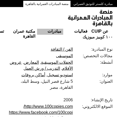
مبادرة كلستر للتوثيق العمراني
منصة المبادرات العمرانية بالقاهرة
ممرات وسط البلد بالقاهرة
عن CUIP
فعاليات
مبادرات
مكتبة عمران
تس
القاهرة
١٠٠ كوبيز ميوزيك
نوع المبادرة:
الفن / الثقافة
مجالات التخصص:
الموسيقى
أنشطة:
الحفلات الموسيقية
المعارض
عروض
الأفلام
التدريب / ورش العمل
موارد:
استوديو تسجيل
أماكن بروفات
العنوان:
5 شارع قصر النيل، وسط البلد،
القاهرة، مصر
تاريخ الإنشاء:
2006
الموقع الالكتروني:
http://www.100copies.com/
https://www.facebook.com/100copi